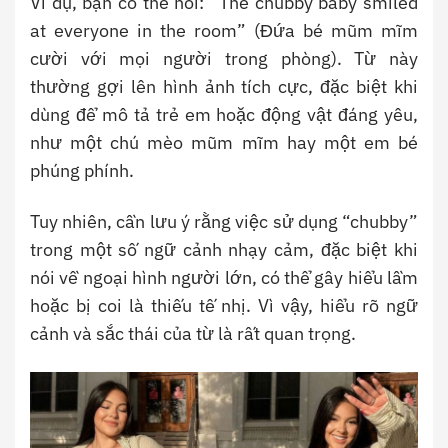
Ví dụ, bạn có thể nói: “The chubby baby smiled
at everyone in the room” (Đứa bé mũm mĩm
cười với mọi người trong phòng). Từ này
thường gợi lên hình ảnh tích cực, đặc biệt khi
dùng để mô tả trẻ em hoặc động vật đáng yêu,
như một chú mèo mũm mĩm hay một em bé
phúng phính.
Tuy nhiên, cần lưu ý rằng việc sử dụng “chubby”
trong một số ngữ cảnh nhạy cảm, đặc biệt khi
nói về ngoại hình người lớn, có thể gây hiểu lầm
hoặc bị coi là thiếu tế nhị. Vì vậy, hiểu rõ ngữ
cảnh và sắc thái của từ là rất quan trọng.