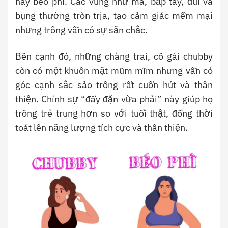
hay béo phì. Các vùng như má, bắp tay, đùi và
bụng thường tròn trịa, tạo cảm giác mềm mại
nhưng trông vẫn có sự săn chắc.
Bên cạnh đó, những chàng trai, cô gái chubby
còn có một khuôn mặt mũm mĩm nhưng vẫn có
góc cạnh sắc sảo trông rất cuốn hút và thân
thiện. Chính sự “đầy đặn vừa phải” này giúp họ
trông trẻ trung hơn so với tuổi thật, đồng thời
toát lên năng lượng tích cực và thân thiện.