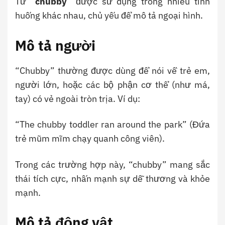
Từ “
chubby
” được sử dụng trong nhiều tình
huống khác nhau, chủ yếu để mô tả ngoại hình.
Mô tả người
“Chubby” thường được dùng để nói về trẻ em,
người lớn, hoặc các bộ phận cơ thể (như má,
tay) có vẻ ngoài tròn trịa. Ví dụ:
“The chubby toddler ran around the park” (Đứa
trẻ mũm mĩm chạy quanh công viên).
Trong các trường hợp này, “chubby” mang sắc
thái tích cực, nhấn mạnh sự dễ thương và khỏe
mạnh.
Mô tả động vật