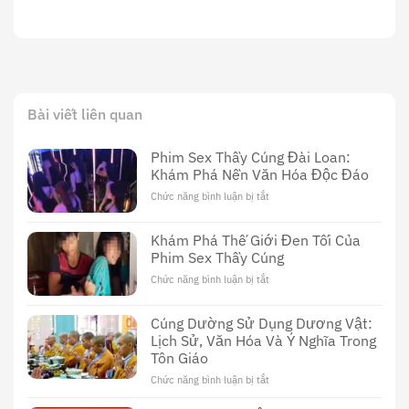
Bài viết liên quan
Phim Sex Thầy Cúng Đài Loan:
Khám Phá Nền Văn Hóa Độc Đáo
Chức năng bình luận bị tắt
ở
Phim
Sex
Khám Phá Thế Giới Đen Tối Của
Thầy
Phim Sex Thầy Cúng
Cúng
Đài
Chức năng bình luận bị tắt
ở
Loan:
Khám
Khám
Phá
Cúng Dường Sử Dụng Dương Vật:
Phá
Thế
Nền
Lịch Sử, Văn Hóa Và Ý Nghĩa Trong
Giới
Văn
Tôn Giáo
Đen
Hóa
Tối
Chức năng bình luận bị tắt
ở
Độc
Của
Cúng
Đáo
Phim