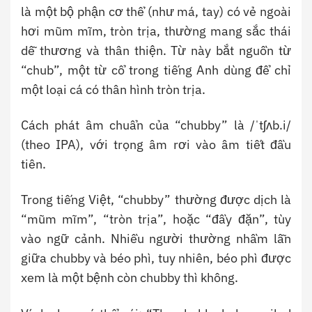
là một bộ phận cơ thể (như má, tay) có vẻ ngoài
hơi mũm mĩm, tròn trịa, thường mang sắc thái
dễ thương và thân thiện. Từ này bắt nguồn từ
“chub”, một từ cổ trong tiếng Anh dùng để chỉ
một loại cá có thân hình tròn trịa.
Cách phát âm chuẩn của “chubby” là /ˈtʃʌb.i/
(theo IPA), với trọng âm rơi vào âm tiết đầu
tiên.
Trong tiếng Việt, “chubby” thường được dịch là
“mũm mĩm”, “tròn trịa”, hoặc “đầy đặn”, tùy
vào ngữ cảnh. Nhiều người thường nhầm lẫn
giữa chubby và béo phì, tuy nhiên, béo phì được
xem là một bệnh còn chubby thì không.