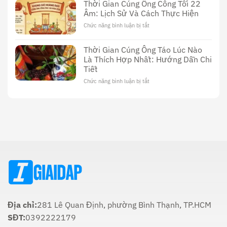
Dường
Thời Gian Cúng Ông Công Tối 22
Sex
Sử
Âm: Lịch Sử Và Cách Thực Hiện
Thầy
Dụng
Cúng
Chức năng bình luận bị tắt
ở
Dương
Thời
Vật:
Gian
Lịch
Thời Gian Cúng Ông Táo Lúc Nào
Cúng
Sử,
Là Thích Hợp Nhất: Hướng Dẫn Chi
Ông
Văn
Tiết
Công
Hóa
Tối
Và
Chức năng bình luận bị tắt
ở
22
Ý
Thời
Âm:
Nghĩa
Gian
Lịch
Trong
Cúng
Sử
Tôn
Ông
Và
Giáo
Táo
Cách
Lúc
Thực
Nào
Hiện
Là
Thích
Hợp
Nhất:
Hướng
Dẫn
Chi
Địa chỉ:
281 Lê Quan Định, phường Bình Thạnh, TP.HCM
Tiết
SĐT:
0392222179