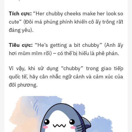
Tích cực:
“Her chubby cheeks make her look so
cute” (Đôi má phúng phính khiến cô ấy trông rất
đáng yêu).
Tiêu cực:
“He’s getting a bit chubby” (Anh ấy
hơi mũm mĩm rồi) – có thể bị hiểu là phê phán.
Vì vậy, khi sử dụng “chubby” trong giao tiếp
quốc tế, hãy cân nhắc ngữ cảnh và cảm xúc của
đối phương.