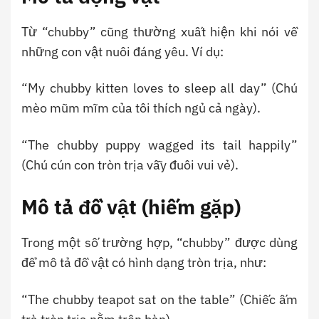
Từ “chubby” cũng thường xuất hiện khi nói về
những con vật nuôi đáng yêu. Ví dụ:
“My chubby kitten loves to sleep all day” (Chú
mèo mũm mĩm của tôi thích ngủ cả ngày).
“The chubby puppy wagged its tail happily”
(Chú cún con tròn trịa vẫy đuôi vui vẻ).
Mô tả đồ vật (hiếm gặp)
Trong một số trường hợp, “chubby” được dùng
để mô tả đồ vật có hình dạng tròn trịa, như:
“The chubby teapot sat on the table” (Chiếc ấm